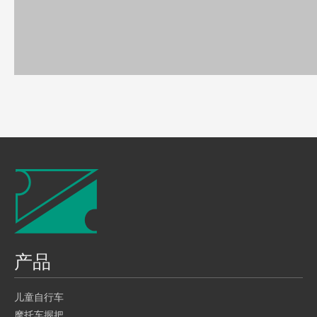
销售方式：制造
销售目标市场：台湾、中国大陆、香港、新加坡
竞争特点
适用于促销品或礼赠品
多样设计：伍祥贸易股份有限公司提供SH2-111R-25座垫袋的多样
化设计
SH2-111R-25座垫袋接受进行原厂委託设计制造ODM
SH2-111R-25座垫袋接受进行原厂委託代工制造OEM
产品
上一条:
儿童自行车
下一条:
摩托车握把