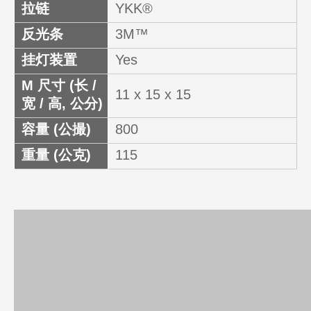
拉链
YKK®
反光条
3M™
挂灯装置
Yes
M 尺寸 (长 /
11 x 15 x 15
宽 / 高, 公分)
容量 (公撮)
800
重量 (公克)
115