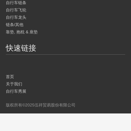
自行车链条
自行车飞轮
自行车龙头
链条/其他
靠垫, 抱枕 & 座垫
快速链接
首页
关于我们
自行车秀展
产品
版权所有©
2025
伍祥贸易股份有限公司
品牌介绍
目录
联系我们