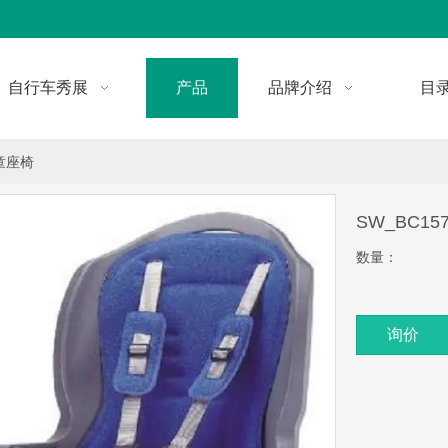
自行车秀展
产品
品牌介绍
目
童座椅
SW_BC1
数量：
询价