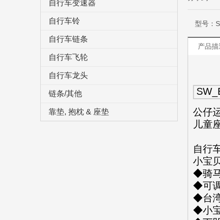
自行车变速器
自行车铃
型号：
自行车链条
产品描
自行车飞轮
自行车龙头
SW_
链条/其他
公仔
靠垫, 抱枕 & 座垫
儿童
自行
小宝
◆骑
◆可
◆台
◆小