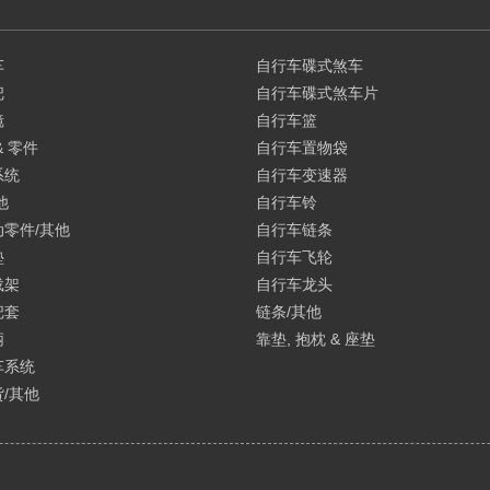
车
自行车碟式煞车
把
自行车碟式煞车片
镜
自行车篮
& 零件
自行车置物袋
系统
自行车变速器
他
自行车铃
零件/其他
自行车链条
垫
自行车飞轮
载架
自行车龙头
把套
链条/其他
柄
靠垫, 抱枕 & 座垫
车系统
/其他